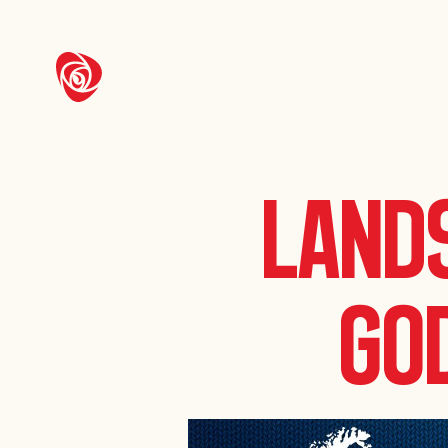
Land
go