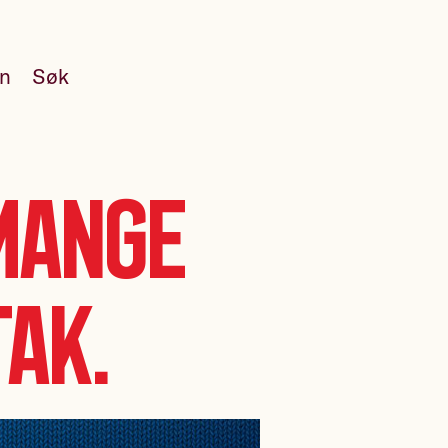
en
Søk
mange
ak.