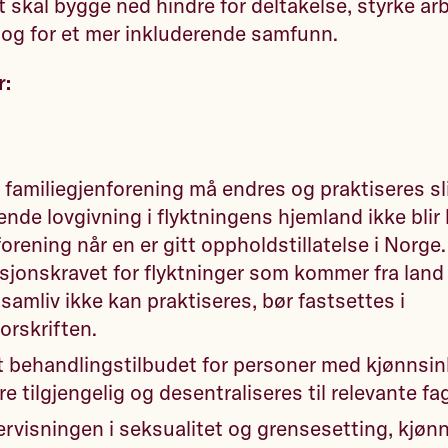
t skal bygge ned hindre for deltakelse, styrke ar
 og for et mer inkluderende samfunn.
r:
 familiegjenforening må endres og praktiseres sl
ende lovgivning i flyktningens hjemland ikke blir 
forening når en er gitt oppholdstillatelse i Norge
jonskravet for flyktninger som kommer fra land
 samliv ikke kan praktiseres, bør fastsettes i
orskriften.
at behandlingstilbudet for personer med kjønns
re tilgjengelig og desentraliseres til relevante fa
rvisningen i seksualitet og grensesetting, kjøn