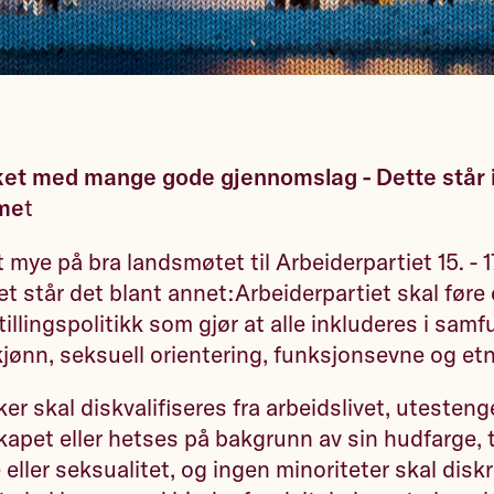
t med mange gode gjennomslag - Dette står i
me
t
 mye på bra landsmøtet til Arbeiderpartiet 15. - 17.
 står det blant annet:Arbeiderpartiet skal føre 
tillingspolitikk som gjør at alle inkluderes i samf
jønn, seksuell orientering, funksjonsevne og etni
r skal diskvalifiseres fra arbeidslivet, utesteng
skapet eller hetses på bakgrunn av sin hudfarge, t
eller seksualitet, og ingen minoriteter skal disk