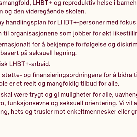
tsmangfold, LHBT+ og reproduktiv helse i barne
n og den videregående skolen.
ny handlingsplan for LHBT+-personer med fokus 
 til organisasjonene som jobber for økt likestilli
ernasjonalt for å bekjempe forfølgelse og diskri
asert på seksuell legning.
isk LHBT+-arbeid.
tøtte- og finansieringsordningene for å bidra ti
e er et reelt og mangfoldig tilbud for alle.
kal være trygt og gi muligheter for alle, uavhen
ro, funksjonsevne og seksuell orientering. Vi vil 
ing, hets og trusler mot enkeltmennesker eller g