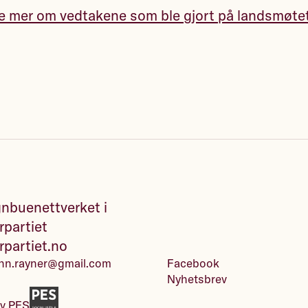
se mer om vedtakene som ble gjort på landsmøte
buenettverket i
rpartiet
rpartiet.no
ohn.rayner@gmail.com
Facebook
Nyhetsbrev
av
PES