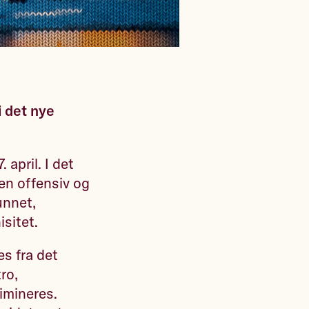
 det nye
 april. I det
en offensiv og
unnet,
sitet.
es fra det
ro,
rimineres.