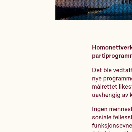
Homonettverke
partiprogram
Det ble vedtatt
nye programmet
målrettet likes
uavhengig av k
Ingen menneske
sosiale felles
funksjonsevne 