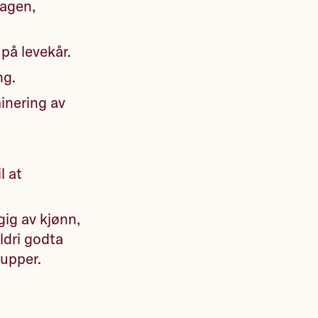
hagen,
på levekår.
ng.
minering av
l at
gig av kjønn,
aldri godta
rupper.