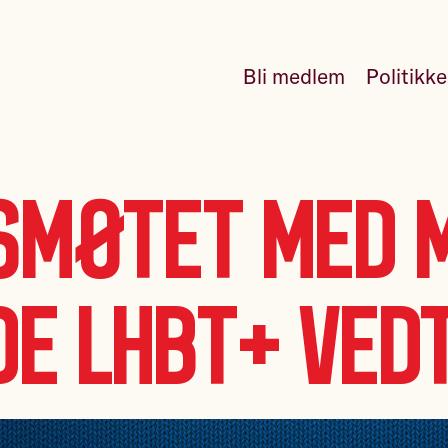
Bli medlem
Politikk
smøtet med 
de LHBT+ vedt