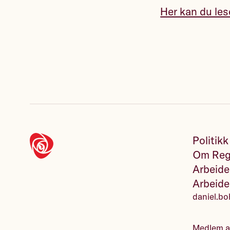
Her kan du le
Politikk
Om Regn
Arbeide
Arbeide
daniel.b
Medlem 