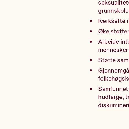
seksualite
grunnskole
Iverksette 
Øke støtten
Arbeide int
mennesker b
Støtte sam
Gjennomgå s
folkehøgskol
Samfunnet s
hudfarge, t
diskriminer