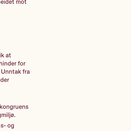
beidet mot
ik at
hinder for
. Unntak fra
 der
inkongruens
gmiljø.
ns- og